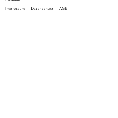
Impressum
Datenschutz
AGB
© 2025 Mauis Welt – Wissen über
Berufung, Spiritualität und
Zeitqualität.