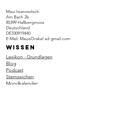
Maui Iwanowitsch
Am Bach 2b
85399 Hallbergmoos
Deutschland
DE330919440
E-Mail: MauisOrakel ad gmail.com
Wissen
Lexikon - Grundlagen
Blog
Podcast
Sternzeichen
Mondkalender
Podcast
Impressum
Datenschutz
AGB
© 2025 Mauis Welt – Wissen über
Berufung, Spiritualität und
Zeitqualität.