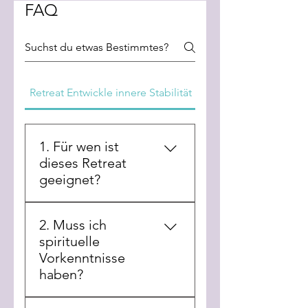
FAQ
Retreat Entwickle innere Stabilität in einer Welt
1. Für wen ist
dieses Retreat
geeignet?
Dieses Retreat richtet sich an
2. Muss ich
Menschen, die spüren, dass
spirituelle
die Veränderungen unserer
Vorkenntnisse
Zeit auch ihr eigenes Leben
haben?
betreffen. Besonders dann,
wenn Themen wie Geld,
Ja und Nein.Das Retreat